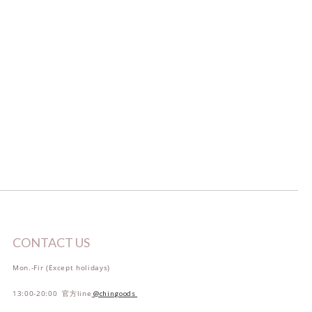
CONTACT US
Mon.-Fir (Except holidays)
13:00-20:00 官方line
@chingoods