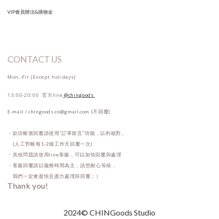
VIP會員辦法&購物金
CONTACT US
Mon.-Fir (Except holidays)
13:00-20:00 官方line
@chingoods
E-mail / chingoods.co@gmail.com (不回覆)
・款項帳號回覆請使用“訂單留言”功能，以利核對。
(人工對帳每1-2個工作天回覆一次)
・其他問題請使用line客服，可以加快回覆與處理
・客服回覆請以服務時間為主，請您耐心等候，
我們一定會盡快且盡力處理與回覆：）
Thank you!
2024© CHINGoods Studio