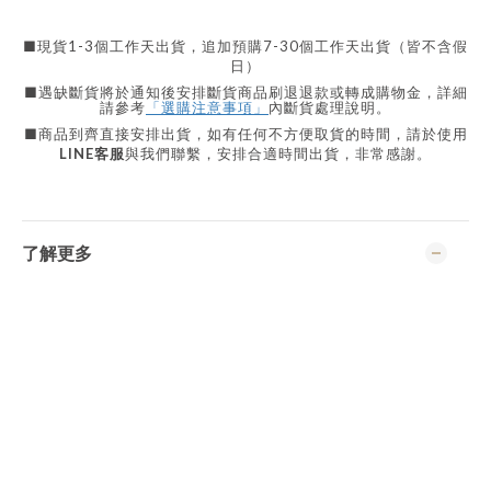
■現貨
1-3
個工作天出貨，追加預購
7-30
個工作天出貨（皆不含假
日）
■遇缺斷貨將於通知後安排斷貨商品刷退退款或轉成購物金，詳細
請參考
「選購注意事項」
內斷貨處理說明。
■商品到齊直接安排出貨，如有任何不方便取貨的時間，請於使用
LINE
客服
與我們聯繫，安排合適時間出貨，非常感謝。
了解更多