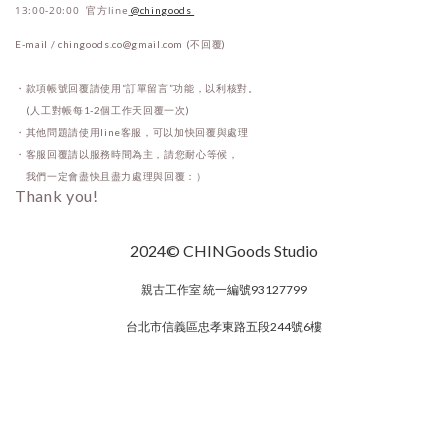
13:00-20:00 官方line
@chingoods
E-mail / chingoods.co@gmail.com (不回覆)
・款項帳號回覆請使用“訂單留言”功能，以利核對。
(人工對帳每1-2個工作天回覆一次)
・其他問題請使用line客服，可以加快回覆與處理
・客服回覆請以服務時間為主，請您耐心等候，
我們一定會盡快且盡力處理與回覆：）
Thank you!
2024© CHINGoods Studio
親古工作室 統一編號93127799
台北市信義區忠孝東路五段244號6樓