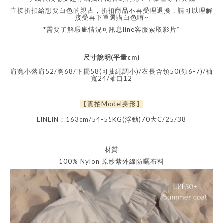
直接折扣給想要白色的親古，折扣商品不再受理退換，請可以理解
接受再下單選購白色唷~
*需要了解瑕疵情況可訊息line客服索取影片*
尺寸說明
(
平量
cm)
肩寬小落肩52/胸68/下擺58(可抽繩調小)/衣長含領50(領6-7)/袖
寬24/袖口12
【實拍
Model
身形】
LINLIN
：
163cm/54-55KG(
浮動
)70
大
C/25/38
材質
100% Nylon 原紗紫外線防曬布料